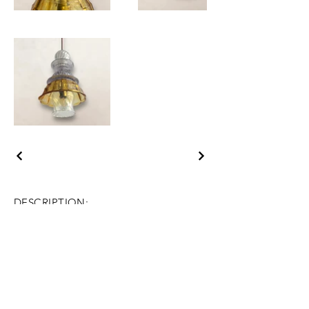
DESCRIPTION:
Height: 25 cm
Diameter: 21 cm
Number of glass parts: 3