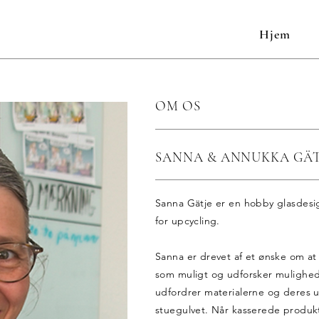
Hjem
OM OS
SANNA & ANNUKKA GÄT
Sanna Gätje er en hobby glasdes
for upcycling.
Sanna er drevet af et ønske om at
som muligt og udforsker mulighe
udfordrer materialerne og deres 
stuegulvet. Når kasserede produk