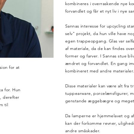
kombineres i overraskende nye kom
forvandlet og får et nyt liv i ny
Sannas interesse for upcycling st
selv" projekt, da hun ville have no
egen trappeopgang. Glas var selføl
af materiale, da de kan findes over
former og farver. I Sannas stue bl
ændret og forvandlet. En gang ime
ion for at
kombineret med andre materialer
Disse materialer kan være alt fra 
a for. Hun
tuppearware, porcelænsfigurer, 
, derefter
genstande æggebægre og meget 
m til
Da lamperne er hjemmelavet og af
kan der forkomme revner, ulighed
andre småskader.