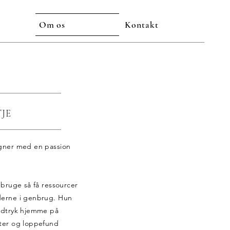
Om os
Kontakt
JE
igner med en passion
 bruge så få ressourcer
derne i genbrug. Hun
udtryk hjemme på
ter og loppefund