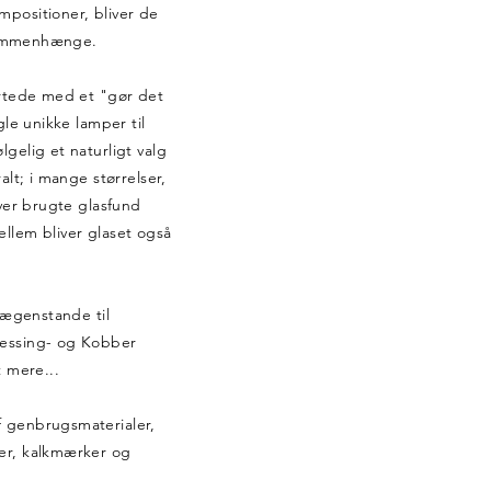
positioner, bliver de
e sammenhænge.
artede med et "gør det
gle unikke lamper til
gelig et naturligt valg
alt; i mange størrelser,
iver brugte glasfund
llem bliver glaset også
.
trægenstande til
messing- og Kobber
mere...
 genbrugsmaterialer,
er, kalkmærker og